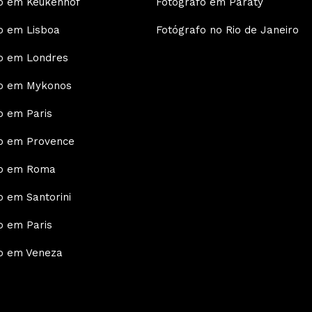
o em Keukenhof
Fotógrafo em Paraty
o em Lisboa
Fotógrafo no Rio de Janeiro
o em Londres
fo em Mykonos
o em Paris
o em Provence
fo em Roma
o em Santorini
o em Paris
o em Veneza