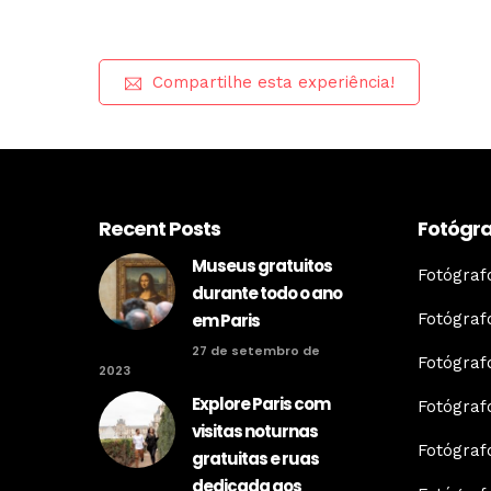
Compartilhe esta experiência!
Recent Posts
Fotógra
Museus gratuitos
Fotógra
durante todo o ano
Fotógraf
em Paris
27 de setembro de
Fotógraf
2023
Explore Paris com
Fotógra
visitas noturnas
Fotógraf
gratuitas e ruas
dedicada aos