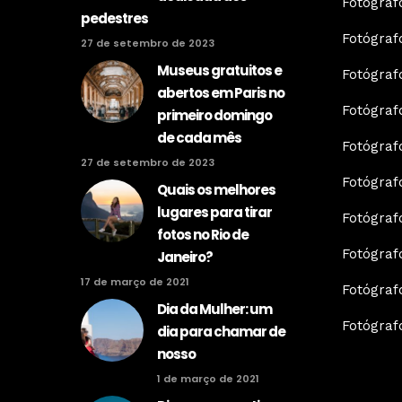
Fotógraf
pedestres
Fotógraf
27 de setembro de 2023
Museus gratuitos e
Fotógraf
abertos em Paris no
Fotógra
primeiro domingo
de cada mês
Fotógraf
27 de setembro de 2023
Fotógraf
Quais os melhores
lugares para tirar
Fotógra
fotos no Rio de
Fotógraf
Janeiro?
17 de março de 2021
Fotógraf
Dia da Mulher: um
Fotógraf
dia para chamar de
nosso
1 de março de 2021