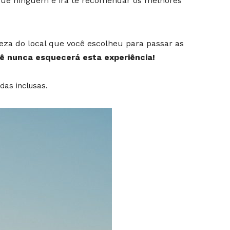
que ninguém e irá te recomendar os melhores
leza do local que você escolheu para passar as
ê nunca esquecerá esta experiência!
das inclusas.