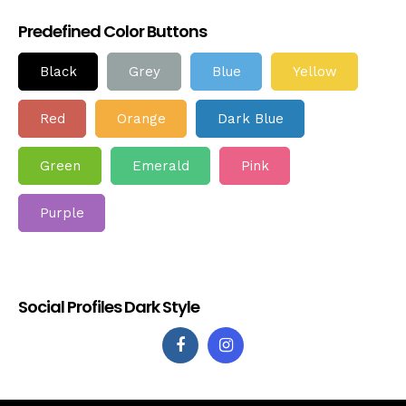
Predefined Color Buttons
Black
Grey
Blue
Yellow
Red
Orange
Dark Blue
Green
Emerald
Pink
Purple
Social Profiles Dark Style