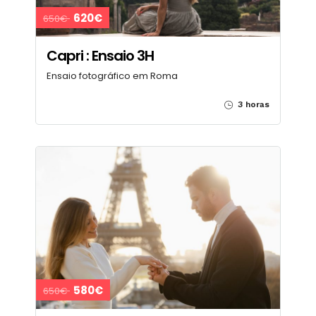
620€
650€
Capri : Ensaio 3H
Ensaio fotográfico em Roma
3 horas
580€
650€