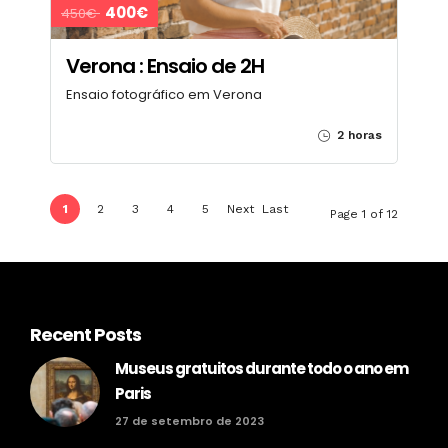
400€
450€
Verona : Ensaio de 2H
Ensaio fotográfico em Verona
2 horas
1
2
3
4
5
Next
Last
Page 1 of 12
›
»
Recent Posts
Museus gratuitos durante todo o ano em
Paris
27 de setembro de 2023