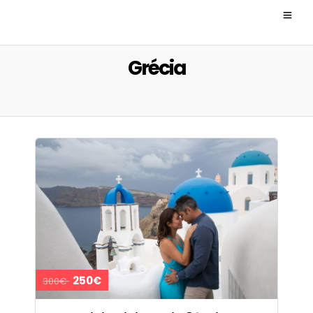
Grécia
250€
300€