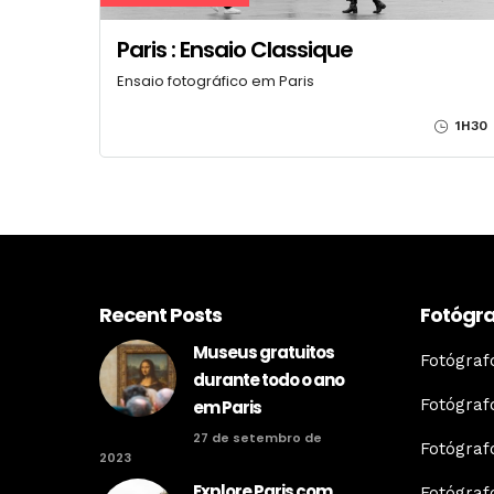
Paris : Ensaio Classique
Ensaio fotográfico em Paris
1H30
Recent Posts
Fotógra
Museus gratuitos
Fotógra
durante todo o ano
Fotógraf
em Paris
27 de setembro de
Fotógraf
2023
Explore Paris com
Fotógra