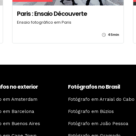
Paris : Ensaio Découverte
Ensaio fotográfico em Paris
45min
fos no exterior
Fotógrafos no Brasil
fo em Amsterdam
Fotógrafo em Arraial do Cabo
o em Barcelona
Fotógrafo em Búzios
o em Buenos Aires
Fotógrafo em João Pessoa
fo em Cape Town
Fotógrafo em Gramado