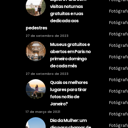
visitas noturnas
Fotógraf
gratuitas e ruas
dedicada aos
Fotógraf
pedestres
Fotógraf
27 de setembro de 2023
Museus gratuitos e
Fotógraf
abertos em Paris no
Fotógra
primeiro domingo
de cada mês
Fotógraf
27 de setembro de 2023
Fotógraf
Quais os melhores
lugares para tirar
Fotógra
fotos no Rio de
Fotógraf
Janeiro?
17 de março de 2021
Fotógraf
Dia da Mulher: um
Fotógraf
dia para chamar de