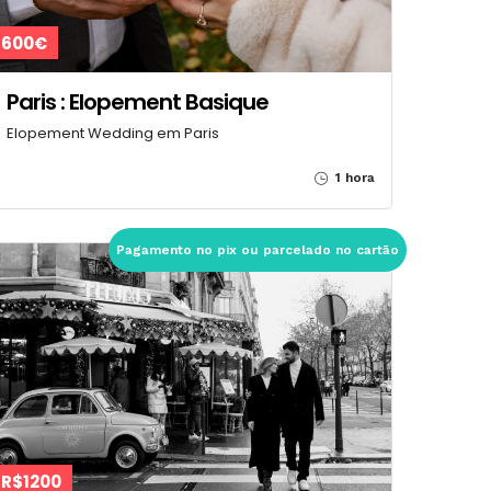
600€
Paris : Elopement Basique
Elopement Wedding em Paris
1 hora
Pagamento no pix ou parcelado no cartão
R$1200