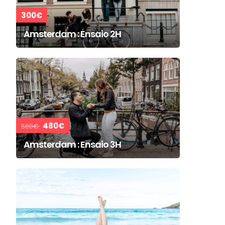
300€
Amsterdam : Ensaio 2H
480€
500€
Amsterdam : Ensaio 3H