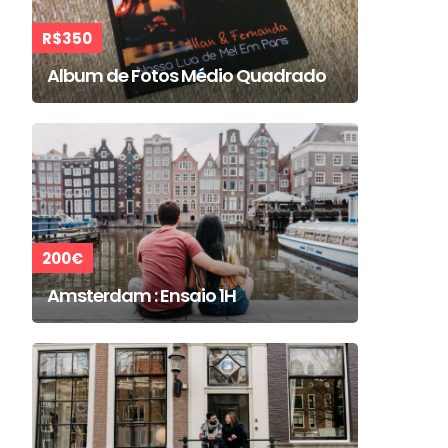
R$350
Album de Fotos Médio Quadrado
200€
Amsterdam : Ensaio 1H