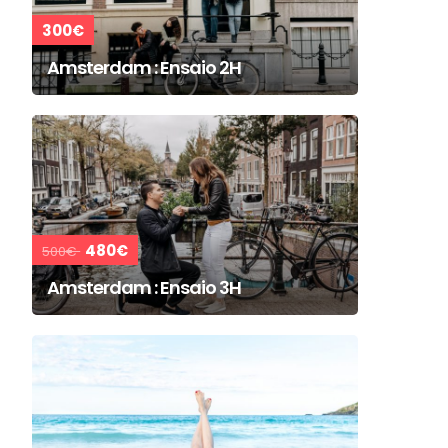
300€
Amsterdam : Ensaio 2H
480€
500€
Amsterdam : Ensaio 3H