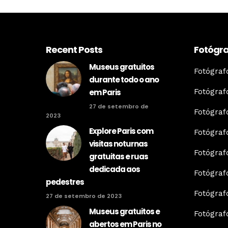
Recent Posts
Fotógra
Museus gratuitos
Fotógra
durante todo o ano
Fotógraf
em Paris
27 de setembro de
Fotógraf
2023
Explore Paris com
Fotógra
visitas noturnas
Fotógraf
gratuitas e ruas
dedicada aos
Fotógraf
pedestres
Fotógraf
27 de setembro de 2023
Museus gratuitos e
Fotógraf
abertos em Paris no