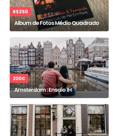
R$350
Album de Fotos Médio Quadrado
200€
Amsterdam : Ensaio 1H