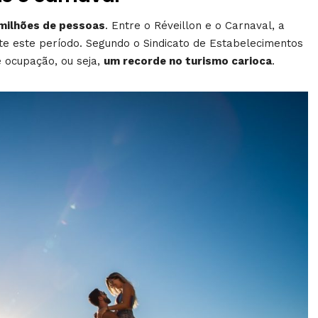
s milhões de pessoas
. Entre o Réveillon e o Carnaval, a
te este período. Segundo o Sindicato de Estabelecimentos
ocupação, ou seja,
um recorde no turismo carioca
.