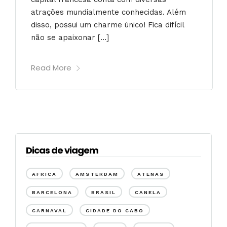
atrações mundialmente conhecidas. Além
disso, possui um charme único! Fica difícil
não se apaixonar […]
Read More
Dicas de viagem
AFRICA
AMSTERDAM
ATENAS
BARCELONA
BRASIL
CANELA
CARNAVAL
CIDADE DO CABO