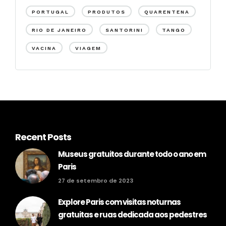
PORTUGAL
PRODUTOS
QUARENTENA
RIO DE JANEIRO
SANTORINI
TANGO
VACINA
VIAGEM
Recent Posts
Museus gratuitos durante todo o ano em
Paris
27 de setembro de 2023
Explore Paris com visitas noturnas
gratuitas e ruas dedicada aos pedestres