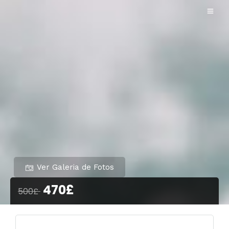
Ver Galeria de Fotos
470£
500£