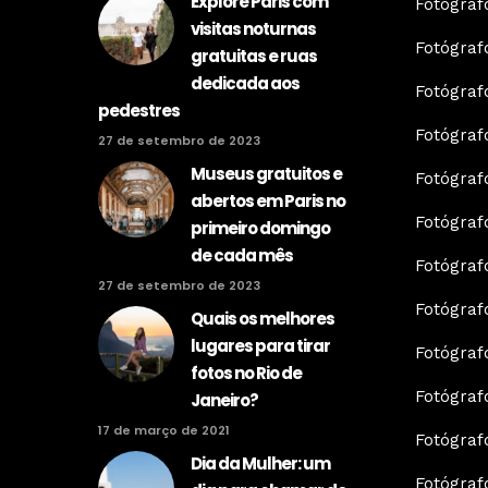
Explore Paris com
Fotógra
visitas noturnas
Fotógraf
gratuitas e ruas
dedicada aos
Fotógraf
pedestres
Fotógraf
27 de setembro de 2023
Museus gratuitos e
Fotógraf
abertos em Paris no
Fotógra
primeiro domingo
de cada mês
Fotógraf
27 de setembro de 2023
Fotógraf
Quais os melhores
lugares para tirar
Fotógra
fotos no Rio de
Fotógraf
Janeiro?
17 de março de 2021
Fotógraf
Dia da Mulher: um
Fotógraf