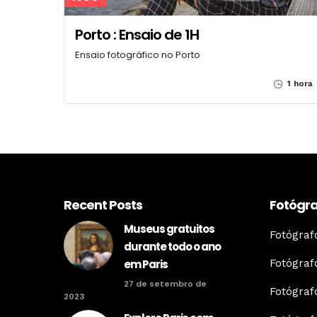
Porto : Ensaio de 1H
Ensaio fotográfico no Porto
1 hora
Recent Posts
Fotógra
Museus gratuitos
Fotógra
durante todo o ano
Fotógraf
em Paris
27 de setembro de
Fotógraf
2023