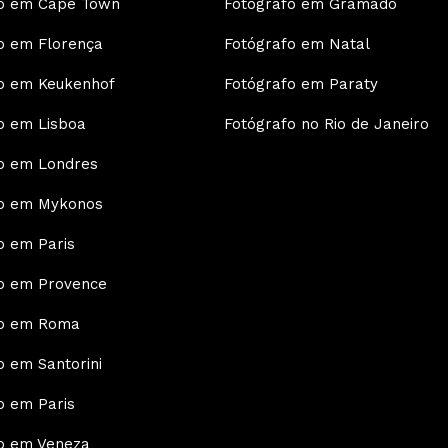
fo em Cape Town
Fotógrafo em Gramado
o em Florença
Fotógrafo em Natal
o em Keukenhof
Fotógrafo em Paraty
o em Lisboa
Fotógrafo no Rio de Janeiro
o em Londres
fo em Mykonos
o em Paris
o em Provence
fo em Roma
o em Santorini
o em Paris
o em Veneza